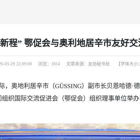
赢新程” 鄂促会与奥利地居辛市友好
5-29 22:09:00
浏览：
1814
文章来源：友协秘书处
【字体大小
奥地利居辛市（GÜSSING）副市长贝恩哈德·德意志（Be
间组织国际交流促进会（鄂促会）组织理事单位举办了