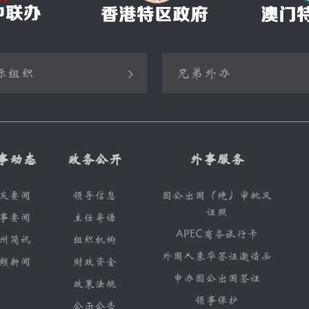
际组织
兄弟外办
合国
北京市外事办公室
界贸易组织
浙江省外事办公室
事动态
政务公开
外事服务
合国开发计划署
江苏省外事办公室
交要闻
领导信息
因公出国（境）审批及
合国儿童基金
四川省外事办公室
证照
事要闻
主任寄语
界粮食计划署
广西自治区外事办公室
APEC商务旅行卡
州简讯
组织机构
际货币基金组织
甘肃省外事办公室
外国人来华签证邀请函
频新闻
财政资金
申办因公出国签证
界卫生组织
内蒙古外事办公室
政策法规
领事保护
公示公告
山东省外事办公室