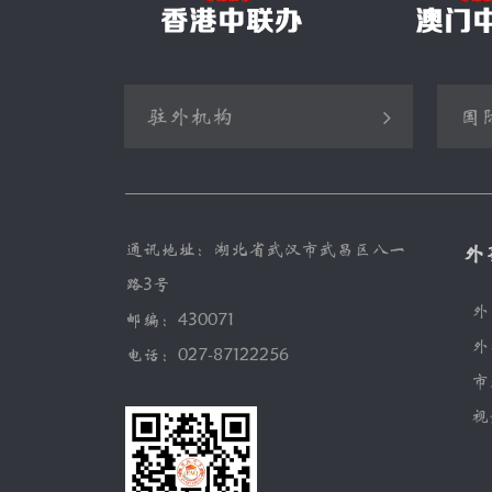
驻外机构
国
驻美国使馆
联
驻澳大利亚使馆
世
通讯地址：湖北省武汉市武昌区八一
外
驻南非使馆
联
路3号
外
驻里约热内卢总领馆
联
邮编：430071
外
电话：027-87122256
驻瑞典使馆
世
市
驻瑞士使馆
国
视
驻新西兰使馆
世
驻墨尔本总领馆