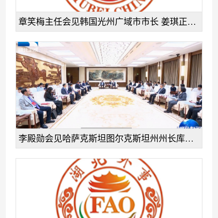
章笑梅主任会见韩国光州广域市市长 姜琪正一行
李殿勋会见哈萨克斯坦图尔克斯坦州州长库舍洛夫