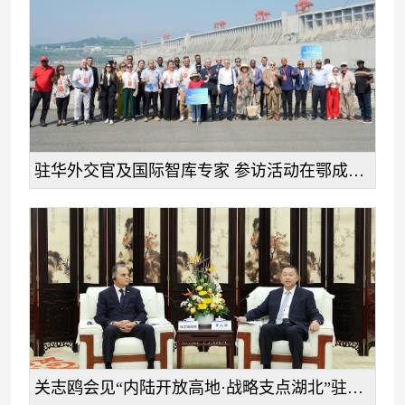
驻华外交官及国际智库专家 参访活动在鄂成功举行
关志鸥会见“内陆开放高地·战略支点湖北”驻华外交官参访活动嘉宾 任卫东诸葛宇杰参加