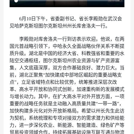
6月10日下午，省委副书记、省长李殿勋在武汉会
见哈萨克斯坦图尔克斯坦州州长库舍洛夫一行。
李殿勋对库舍洛夫一行到访表示欢迎。他说，在两
国元首战略引领下，中哈永久全面战略伙伴关系不断提
质升级。湖北是中国的经济大省、科教强省和重要的水
陆空交通枢纽，图尔克斯坦州农业资源与矿产资源富
集，人文底蕴深厚，双方合作基础良好、潜力巨大。当
前，湖北正聚焦“加快建成中部地区崛起的重要战略支
点”，立足省域特点和比较优势，统筹推进深层次改
革、高水平开放和协同式创新，加速重构新的发展模式
与增长动力。其中，在扩大高水平对外开放方面，一项
重要的战略任务就是主动融入高质量共建“一带一路”，
加快构建多元化对外开放新格局。希望以州长先生此访
为契机，系统梳理和专项对接双方的需求潜力和供给能
力，进一步深化农业、新能源、智能建造、绿色矿产等
贸易投资领域合作，持续拓展基础设施互联互通与物流